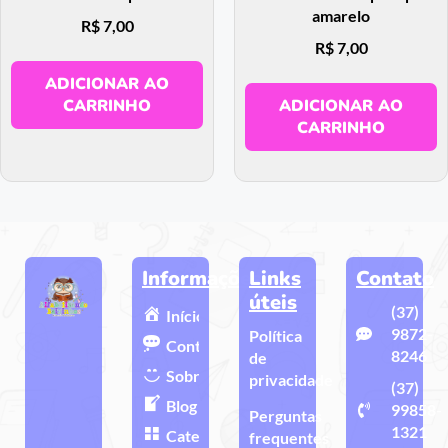
amarelo
R$
7,00
R$
7,00
ADICIONAR AO
CARRINHO
ADICIONAR AO
CARRINHO
Informações
Links
Contato
úteis
(37)
Início
9872-
Política
Contato
8246
de
Sobre
privacidade
(37)
Blog
99858-
Perguntas
1321
Categorias
frequentes