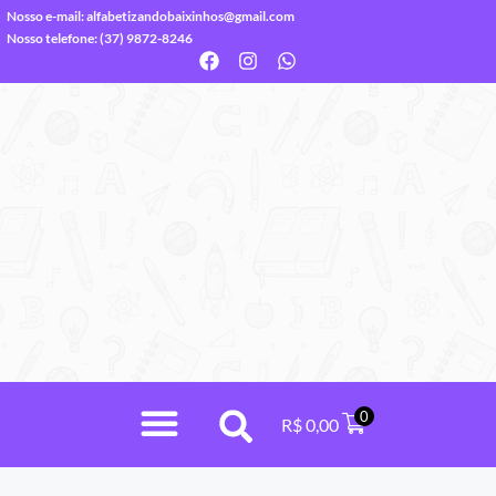
Nosso e-mail:
alfabetizandobaixinhos@gmail.com
Nosso telefone: (37) 9872-8246
0
R$
0,00