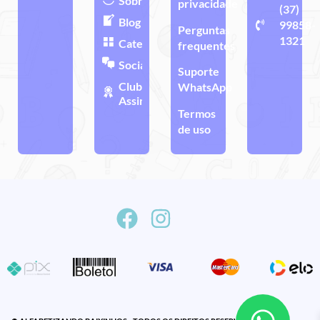
Sobre
privacidade
(37)
Blog
99858-
Perguntas
1321
Categorias
frequentes
Sociais
Suporte
Clube de
WhatsApp
Assinatura
Termos
de uso