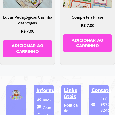
Luvas Pedagógicas Casinha
Complete a Frase
das Vogais
R$
7,00
R$
7,00
ADICIONAR AO
ADICIONAR AO
CARRINHO
CARRINHO
Informações
Links
Contato
úteis
(37)
Início
9872-
Política
Contato
8246
de