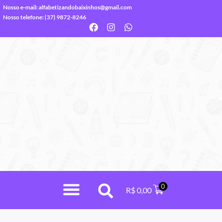
Nosso e-mail:
alfabetizandobaixinhos@gmail.com
Nosso telefone: (37) 9872-8246
0
R$
0,00