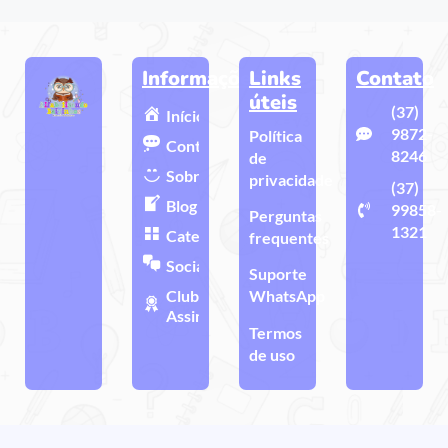
Informações
Links
Contato
úteis
(37)
Início
9872-
Política
Contato
8246
de
Sobre
privacidade
(37)
Blog
99858-
Perguntas
1321
Categorias
frequentes
Sociais
Suporte
Clube de
WhatsApp
Assinatura
Termos
de uso