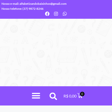
Nosso e-mail:
alfabetizandobaixinhos@gmail.com
Nosso telefone: (37) 9872-8246
0
R$
0,00