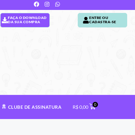
FAÇA O DOWNLOAD
ENTRE OU
DA SUA COMPRA
CADASTRA-SE
0
R$
0,00
CLUBE DE ASSINATURA