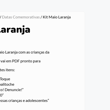
/
Datas Comemorativas
/ Kit Maio Laranja
Laranja
aio Laranja com as crianças da
o vai em PDF pronto para
tes itens:
 Toque
palitoche
to! Denuncie!”
00”
ossas crianças e adolescentes”