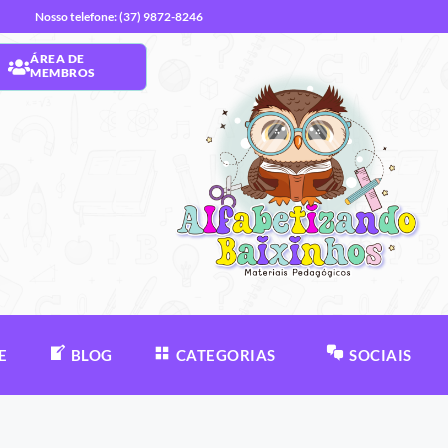
Nosso telefone: (37) 9872-8246
ÁREA DE
MEMBROS
E
BLOG
CATEGORIAS
SOCIAIS