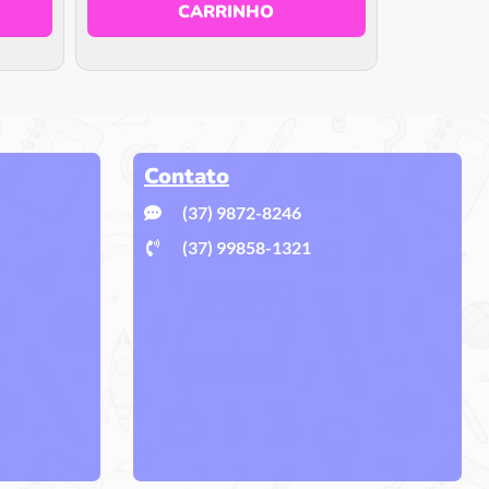
CARRINHO
Contato
(37) 9872-8246
(37) 99858-1321