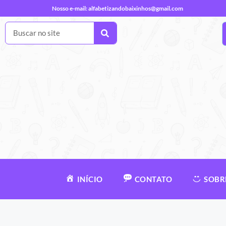
Nosso e-mail:
alfabetizandobaixinhos@gmail.com
INÍCIO
CONTATO
SOBR