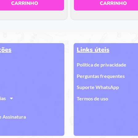
CARRINHO
CARRINHO
ções
Links úteis
Política de privacidade
Perguntas frequentes
Suporte WhatsApp
ias
Termos de uso
e Assinatura