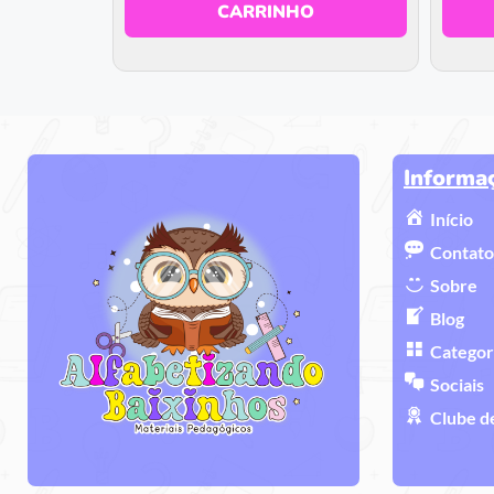
CARRINHO
Informa
Início
Contato
Sobre
Blog
Categor
Sociais
Clube d