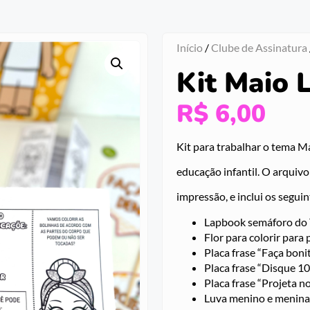
Início
/
Clube de Assinatura
Kit Maio 
R$
6,00
Kit para trabalhar o tema M
educação infantil. O arquiv
impressão, e inclui os seguin
Lapbook semáforo do
Flor para colorir para 
Placa frase “Faça boni
Placa frase “Disque 1
Placa frase “Projeta n
Luva menino e menina