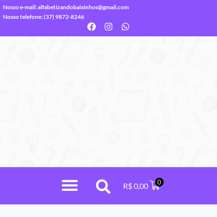
Nosso e-mail:
alfabetizandobaixinhos@gmail.com
Nosso telefone: (37) 9872-8246
0
R$
0,00