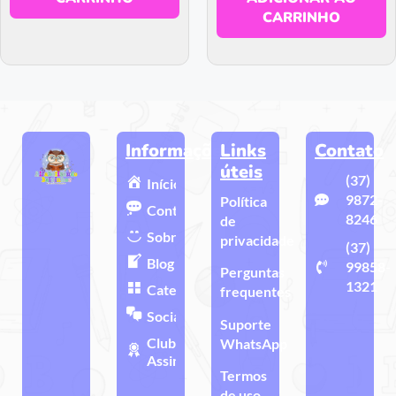
CARRINHO
Informações
Links
Contato
úteis
(37)
Início
9872-
Política
Contato
8246
de
Sobre
privacidade
(37)
Blog
99858-
Perguntas
1321
Categorias
frequentes
Sociais
Suporte
Clube de
WhatsApp
Assinatura
Termos
de uso