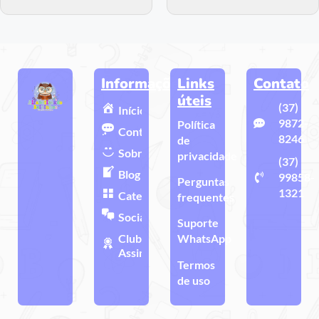
Informações
Links
Contato
úteis
(37)
Início
9872-
Política
Contato
8246
de
Sobre
privacidade
(37)
Blog
99858-
Perguntas
1321
Categorias
frequentes
Sociais
Suporte
Clube de
WhatsApp
Assinatura
Termos
de uso