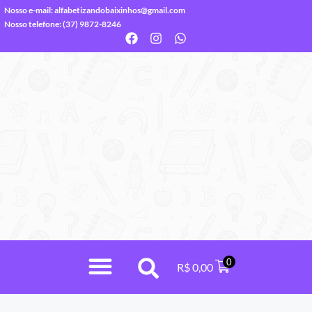
Nosso e-mail:
alfabetizandobaixinhos@gmail.com
Nosso telefone: (37) 9872-8246
0
R$
0,00