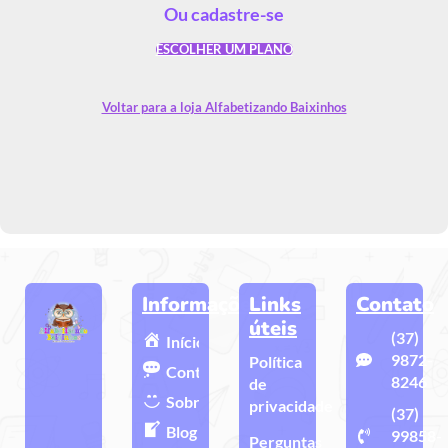
Ou cadastre-se
ESCOLHER UM PLANO
Voltar para a loja Alfabetizando Baixinhos
Informações
Links
Contato
úteis
(37)
Início
9872-
Política
Contato
8246
de
Sobre
privacidade
(37)
Blog
99858-
Perguntas