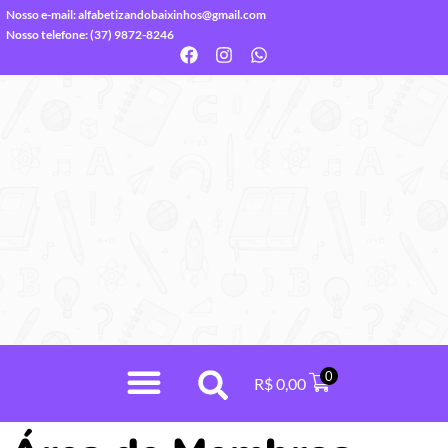
Nosso e-mail:
alfabetizandobaixinhos@gmail.com
Nosso telefone: (37) 9872-8246
0
R$
0,00