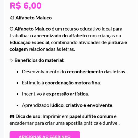
R$
6,00
🎨
Alfabeto Maluco
O
Alfabeto Maluco
é um recurso educativo ideal para
trabalhar o
aprendizado do alfabeto
com crianças da
Educação Especial
, combinando atividades de
pintura e
colagem
relacionadas às letras.
✨
Benefícios do material:
Desenvolvimento do
reconhecimento das letras
.
Estímulo à
coordenação motora fina
.
Incentivo à
expressão artística
.
Aprendizado
lúdico, criativo e envolvente
.
🖨️
Dica de uso:
Imprimir em
papel sulfite comum
e
encadernar para criar uma apostila prática e durável.
ADICIONAR AO CARRINHO