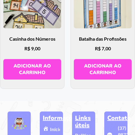
Casinha dos Números
Batalha das Profissões
R$
9,00
R$
7,00
ADICIONAR AO
ADICIONAR AO
CARRINHO
CARRINHO
Informações
Links
Contato
úteis
(37)
Início
9872-