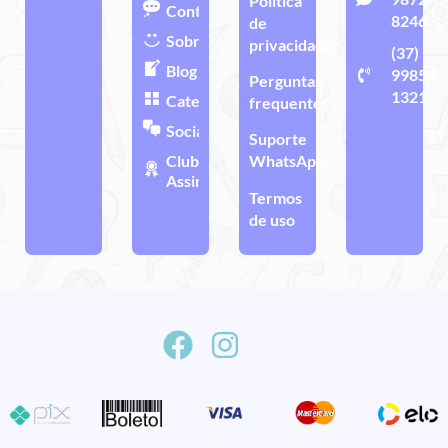
Política
Contato
8246
de
Sobre
privacidade
(37)
Blog
99858-
Perguntas
1321
Categorias
frequentes
Sociais
Suporte
Clube de
WhatsApp
Assinatura
Termos
de uso