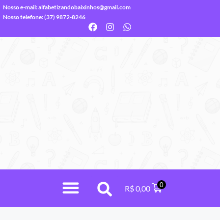
Nosso e-mail:
alfabetizandobaixinhos@gmail.com
Nosso telefone: (37) 9872-8246
0
R$
0,00