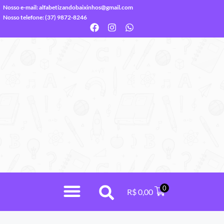
Nosso e-mail:
alfabetizandobaixinhos@gmail.com
Nosso telefone: (37) 9872-8246
0
R$
0,00