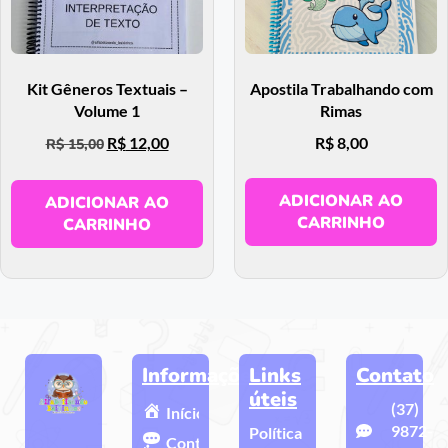
Kit Gêneros Textuais –
Apostila Trabalhando com
Volume 1
Rimas
R$
12,00
R$
8,00
R$
15,00
ADICIONAR AO
ADICIONAR AO
CARRINHO
CARRINHO
Informações
Links
Contato
úteis
(37)
Início
9872-
Política
Contato