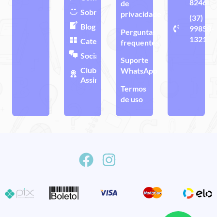
8246
de
Sobre
privacidade
(37)
Blog
99858-
Perguntas
1321
Categorias
frequentes
Sociais
Suporte
Clube de
WhatsApp
Assinatura
Termos
de uso