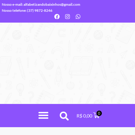
Nosso e-mail:
alfabetizandobaixinhos@gmail.com
Nosso telefone: (37) 9872-8246
0
R$
0,00