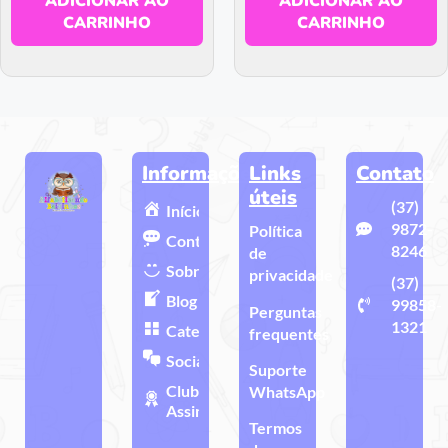
ADICIONAR AO
ADICIONAR AO
CARRINHO
CARRINHO
Informações
Links
Contato
úteis
(37)
Início
9872-
Política
Contato
8246
de
Sobre
privacidade
(37)
Blog
99858-
Perguntas
1321
Categorias
frequentes
Sociais
Suporte
Clube de
WhatsApp
Assinatura
Termos