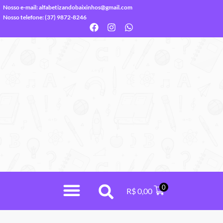
Nosso e-mail:
alfabetizandobaixinhos@gmail.com
Nosso telefone: (37) 9872-8246
0
R$
0,00