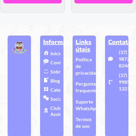
Informações
Links
Contato
úteis
(37)
Início
9872-
Política
Contato
8246
de
Sobre
privacidade
(37)
Blog
99858-
Perguntas
1321
Categorias
frequentes
Sociais
Suporte
Clube de
WhatsApp
Assinatura
Termos
de uso