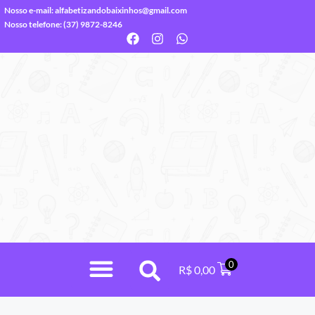
Nosso e-mail:
alfabetizandobaixinhos@gmail.com
Nosso telefone: (37) 9872-8246
0
R$
0,00