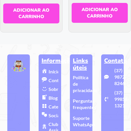
ADICIONAR AO
ADICIONAR AO
CARRINHO
CARRINHO
Informações
Links
Contato
úteis
(37)
Início
9872-
Política
Contato
8246
de
Sobre
privacidade
(37)
Blog
99858-
Perguntas
1321
Categorias
frequentes
Sociais
Suporte
Clube de
WhatsApp
Assinatura