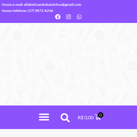
Nosso e-mail:
alfabetizandobaixinhos@gmail.com
Nosso telefone: (37) 9872-8246
0
R$
0,00