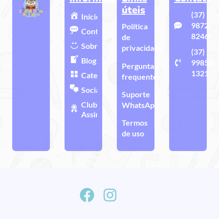
úteis
(37)
Início
9872-
Política
Contato
8246
de
Sobre
privacidade
(37)
Blog
99858-
Perguntas
1321
Categorias
frequentes
Sociais
Suporte
Clube de
WhatsApp
Assinatura
Termos
de uso