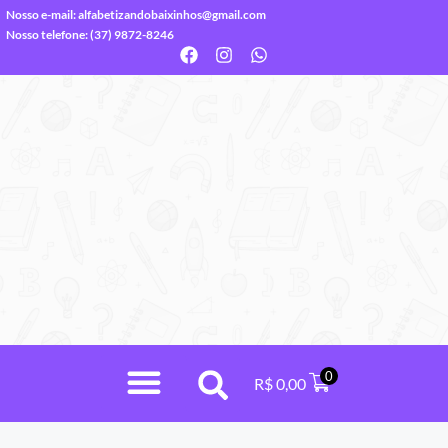
Nosso e-mail:
alfabetizandobaixinhos@gmail.com
Nosso telefone: (37) 9872-8246
0
R$
0,00