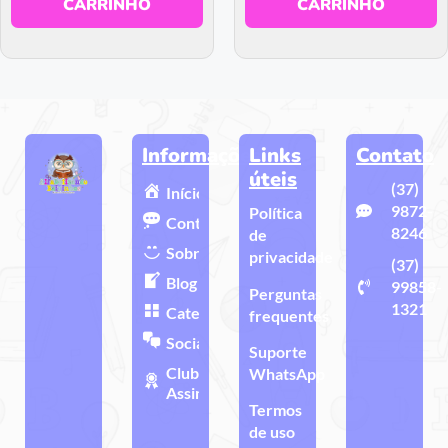
CARRINHO
CARRINHO
Informações
Links
Contato
úteis
(37)
Início
9872-
Política
Contato
8246
de
Sobre
privacidade
(37)
Blog
99858-
Perguntas
1321
Categorias
frequentes
Sociais
Suporte
Clube de
WhatsApp
Assinatura
Termos
de uso