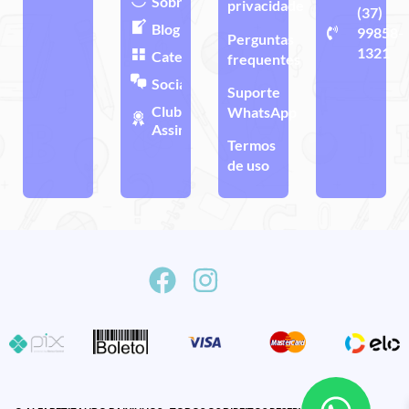
Sobre
privacidade
(37)
Blog
99858-
Perguntas
1321
Categorias
frequentes
Sociais
Suporte
Clube de
WhatsApp
Assinatura
Termos
de uso