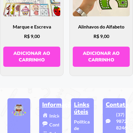
Marque e Escreva
Alinhavos do Alfabeto
R$
9,00
R$
9,00
ADICIONAR AO
ADICIONAR AO
CARRINHO
CARRINHO
Informações
Links
Contato
úteis
(37)
Início
9872-
Política
Contato
8246
de