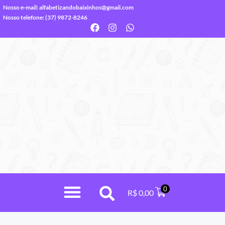
Nosso e-mail:
alfabetizandobaixinhos@gmail.com
Nosso telefone: (37) 9872-8246
0
R$
0,00