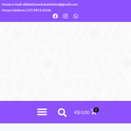
Nosso e-mail:
alfabetizandobaixinhos@gmail.com
Nosso telefone: (37) 9872-8246
0
R$
0,00