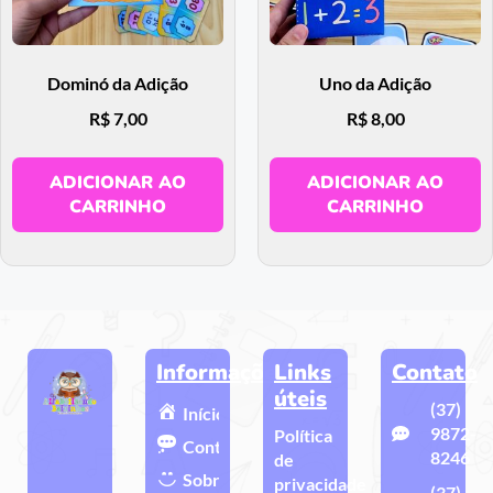
Dominó da Adição
Uno da Adição
R$
7,00
R$
8,00
ADICIONAR AO
ADICIONAR AO
CARRINHO
CARRINHO
Informações
Links
Contato
úteis
(37)
Início
9872-
Política
Contato
8246
de
Sobre
privacidade
(37)