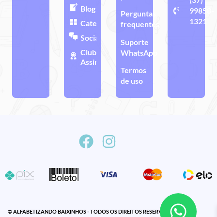
Blog
99858-
Perguntas
1321
Categorias
frequentes
Sociais
Suporte
Clube de
WhatsApp
Assinatura
Termos
de uso
© ALFABETIZANDO BAIXINHOS - TODOS OS DIREITOS RESERVADOS