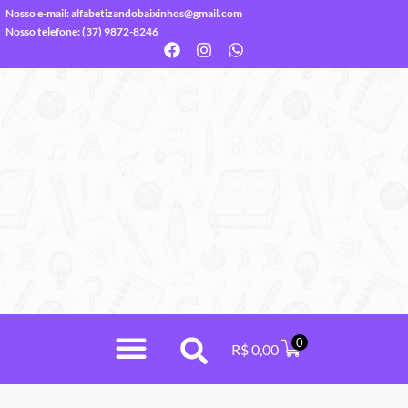
Nosso e-mail:
alfabetizandobaixinhos@gmail.com
Nosso telefone: (37) 9872-8246
0
R$
0,00