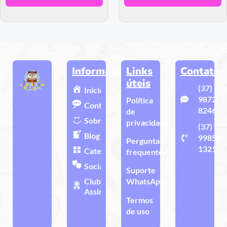
Informações
Links
Contato
úteis
(37)
Início
9872-
Política
Contato
8246
de
Sobre
privacidade
(37)
Blog
99858-
Perguntas
1321
Categorias
frequentes
Sociais
Suporte
Clube de
WhatsApp
Assinatura
Termos
de uso