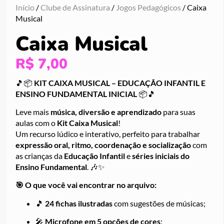
Início
/
Clube de Assinatura
/
Jogos Pedagógicos
/ Caixa
Musical
Caixa Musical
R$
7,00
🎵📦
KIT CAIXA MUSICAL – EDUCAÇÃO INFANTIL E
ENSINO FUNDAMENTAL INICIAL
📦🎵
Leve mais
música, diversão e aprendizado
para suas
aulas com o
Kit Caixa Musical
!
Um recurso lúdico e interativo, perfeito para trabalhar
expressão oral, ritmo, coordenação e socialização
com
as crianças da
Educação Infantil
e
séries iniciais do
Ensino Fundamental
. 🎶✨
🎯 O que você vai encontrar no arquivo:
🎵
24 fichas ilustradas
com sugestões de músicas;
🎤
Microfone em 5 opções de cores
;