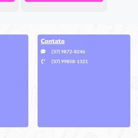
Contato
(37) 9872-8246
(37) 99858-1321