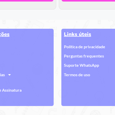
ções
Links úteis
Política de privacidade
Perguntas frequentes
Suporte WhatsApp
ias
Termos de uso
e Assinatura