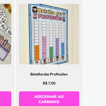
Batalha das Profissões
R$
7,00
ADICIONAR AO
CARRINHO