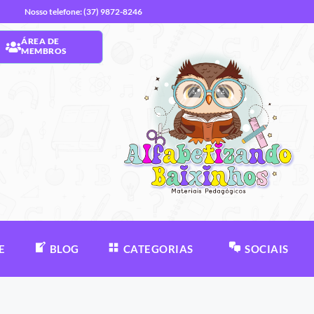
Nosso telefone: (37) 9872-8246
ÁREA DE
MEMBROS
E
BLOG
CATEGORIAS
SOCIAIS