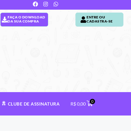
FAÇA O DOWNLOAD
ENTRE OU
DA SUA COMPRA
CADASTRA-SE
0
R$
0,00
CLUBE DE ASSINATURA