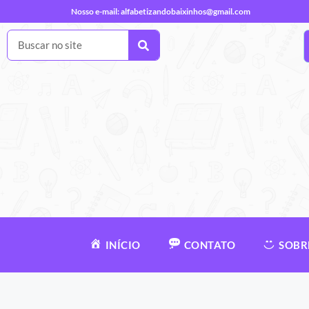
Nosso e-mail:
alfabetizandobaixinhos@gmail.com
INÍCIO
CONTATO
SOBR