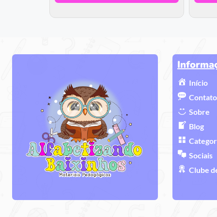
Informa
Início
Contato
Sobre
Blog
Categor
Sociais
Clube d