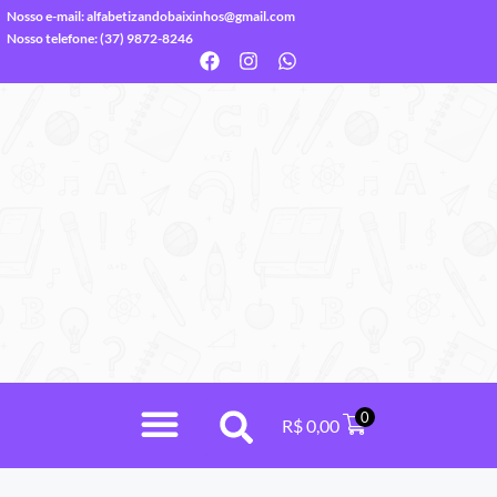
Nosso e-mail:
alfabetizandobaixinhos@gmail.com
Nosso telefone: (37) 9872-8246
0
R$
0,00