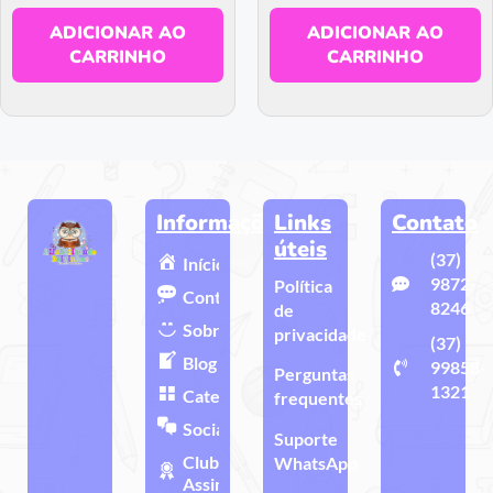
ADICIONAR AO
ADICIONAR AO
CARRINHO
CARRINHO
Informações
Links
Contato
úteis
(37)
Início
9872-
Política
Contato
8246
de
Sobre
privacidade
(37)
Blog
99858-
Perguntas
1321
Categorias
frequentes
Sociais
Suporte
Clube de
WhatsApp
Assinatura