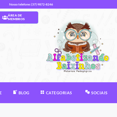
Nosso telefone: (37) 9872-8246
ÁREA DE
MEMBROS
E
BLOG
CATEGORIAS
SOCIAIS