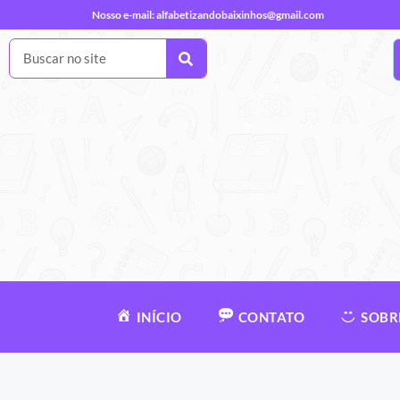
Nosso e-mail:
alfabetizandobaixinhos@gmail.com
INÍCIO
CONTATO
SOBR