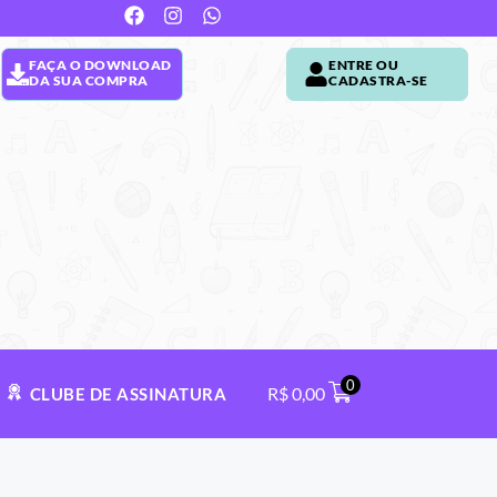
FAÇA O DOWNLOAD
ENTRE OU
DA SUA COMPRA
CADASTRA-SE
0
R$
0,00
CLUBE DE ASSINATURA