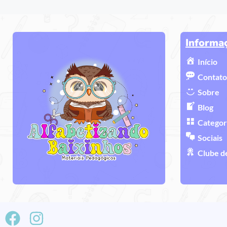
Informa
Início
Contato
Sobre
Blog
Categor
Sociais
Clube d