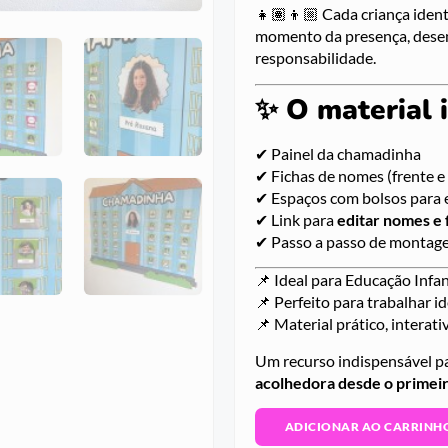
👧🏽👦🏼 Cada criança ident
momento da presença, desen
responsabilidade.
✨ O material i
✔ Painel da chamadinha
✔ Fichas de nomes (frente e
✔ Espaços com bolsos para e
✔ Link para
editar nomes e 
✔ Passo a passo de montag
📌 Ideal para Educação Infan
📌 Perfeito para trabalhar i
📌 Material prático, interati
Um recurso indispensável p
acolhedora desde o primeir
ADICIONAR AO CARRINH