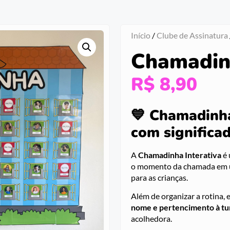
Início
/
Clube de Assinatura
Chamadinh
R$
8,90
💙 Chamadinha
com significad
A
Chamadinha Interativa
é 
o momento da chamada em um
para as crianças.
Além de organizar a rotina, 
nome e pertencimento à t
acolhedora.