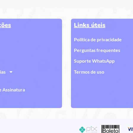
ções
Links úteis
Política de privacidade
Perguntas frequentes
Suporte WhatsApp
ias
Termos de uso
e Assinatura