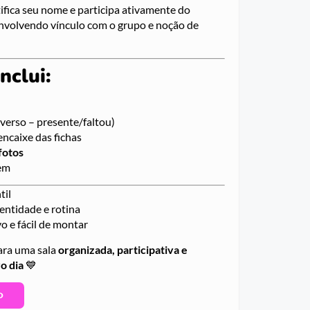
ifica seu nome e participa ativamente do
volvendo vínculo com o grupo e noção de
nclui:
 verso – presente/faltou)
ncaixe das fichas
fotos
em
til
dentidade e rotina
vo e fácil de montar
ara uma sala
organizada, participativa e
o dia
💙
O