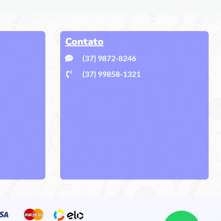
Contato
(37) 9872-8246
(37) 99858-1321