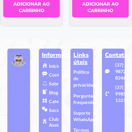
ADICIONAR AO
ADICIONAR AO
CARRINHO
CARRINHO
Informações
Links
Contato
úteis
(37)
Início
9872-
Política
Contato
8246
de
Sobre
privacidade
(37)
Blog
99858-
Perguntas
1321
Categorias
frequentes
Sociais
Suporte
Clube de
WhatsApp
Assinatura
Termos