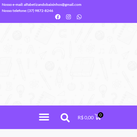
Nosso e-mail:
alfabetizandobaixinhos@gmail.com
Nosso telefone: (37) 9872-8246
0
R$
0,00