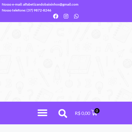
Nosso e-mail:
alfabetizandobaixinhos@gmail.com
Nosso telefone: (37) 9872-8246
0
R$
0,00