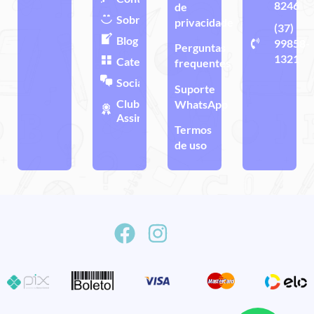
8246
de
Sobre
privacidade
(37)
Blog
99858-
Perguntas
1321
Categorias
frequentes
Sociais
Suporte
Clube de
WhatsApp
Assinatura
Termos
de uso