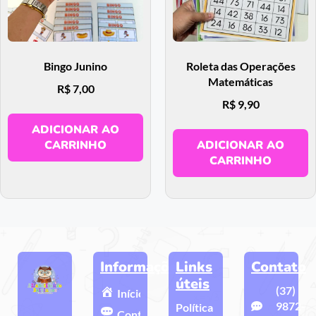
Bingo Junino
Roleta das Operações
Matemáticas
R$
7,00
R$
9,90
ADICIONAR AO
CARRINHO
ADICIONAR AO
CARRINHO
Informações
Links
Contato
úteis
(37)
Início
9872-
Política
Contato