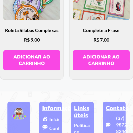
Roleta Sílabas Complexas
Complete a Frase
R$
9,00
R$
7,00
ADICIONAR AO
ADICIONAR AO
CARRINHO
CARRINHO
Informações
Links
Contato
úteis
(37)
Início
9872-
Política
Contato
8246
de