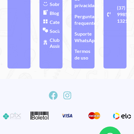
Sobre
privacidade
(37)
Blog
99858-
Perguntas
1321
Categorias
frequentes
Sociais
Suporte
Clube de
WhatsApp
Assinatura
Termos
de uso