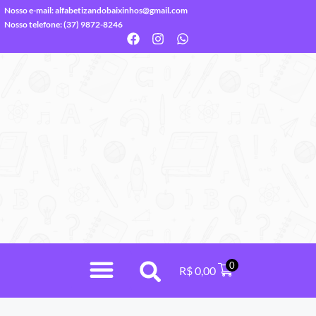
Nosso e-mail:
alfabetizandobaixinhos@gmail.com
Nosso telefone: (37) 9872-8246
0
R$
0,00