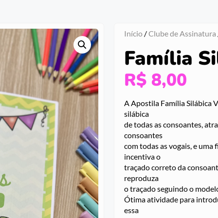
Início
/
Clube de Assinatura
Família Si
R$
8,00
A Apostila Família Silábica Vo
silábica
de todas as consoantes, atr
consoantes
com todas as vogais, e uma 
incentiva o
traçado correto da consoant
reproduza
o traçado seguindo o modelo 
Ótima atividade para introdu
essa