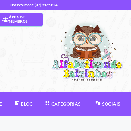
Nosso telefone: (37) 9872-8246
ÁREA DE
MEMBROS
E
BLOG
CATEGORIAS
SOCIAIS