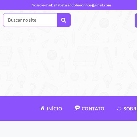
Nosso e-mail:
alfabetizandobaixinhos@gmail.com
INÍCIO
CONTATO
SOBR