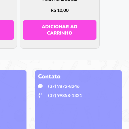
R$
10,00
ADICIONAR AO
CARRINHO
Contato
(37) 9872-8246
(37) 99858-1321