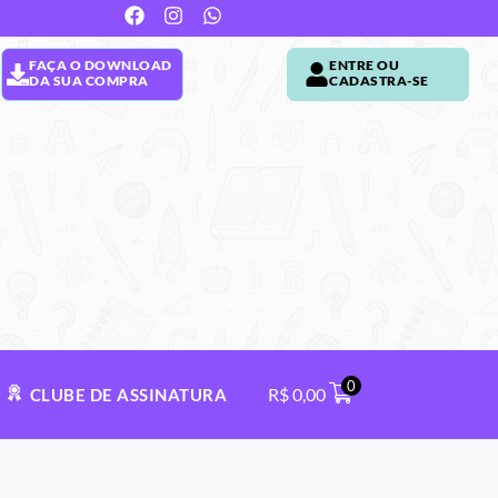
FAÇA O DOWNLOAD
ENTRE OU
DA SUA COMPRA
CADASTRA-SE
0
R$
0,00
CLUBE DE ASSINATURA