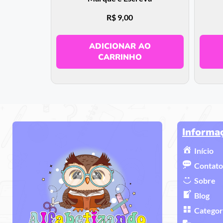
R$
9,00
ADICIONAR AO
CARRINHO
Informa
Início
Contato
Sobre
Blog
Categor