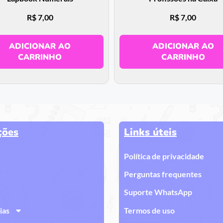
R$
7,00
R$
7,00
ADICIONAR AO
ADICIONAR AO
CARRINHO
CARRINHO
ções
Links úteis
Política de privacidade
Perguntas frequentes
Suporte WhatsApp
ias
Termos de uso