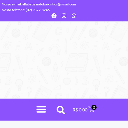
Nosso e-mail:
alfabetizandobaixinhos@gmail.com
Nosso telefone: (37) 9872-8246
0
R$
0,00