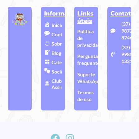
Informações
Links
Contato
úteis
(37)
Início
9872-
Política
Contato
8246
de
Sobre
privacidade
(37)
Blog
99858-
Perguntas
1321
Categorias
frequentes
Sociais
Suporte
Clube de
WhatsApp
Assinatura
Termos
de uso