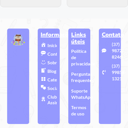
Informações
Links
Contato
úteis
(37)
Início
9872-
Política
Contato
8246
de
Sobre
privacidade
(37)
Blog
99858-
Perguntas
1321
Categorias
frequentes
Sociais
Suporte
Clube de
WhatsApp
Assinatura
Termos
de uso