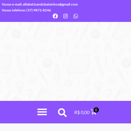
Nosso e-mail:
alfabetizandobaixinhos@gmail.com
Nosso telefone: (37) 9872-8246
0
R$
0,00