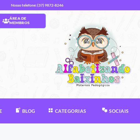
Nosso telefone: (37) 9872-8246
ÁREA DE
MEMBROS
E
BLOG
CATEGORIAS
SOCIAIS