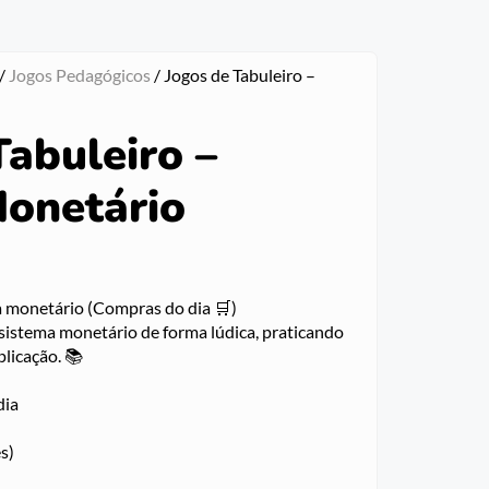
/
Jogos Pedagógicos
/ Jogos de Tabuleiro –
Tabuleiro –
onetário
a monetário (Compras do dia 🛒)
sistema monetário de forma lúdica, praticando
plicação. 📚
dia
s)