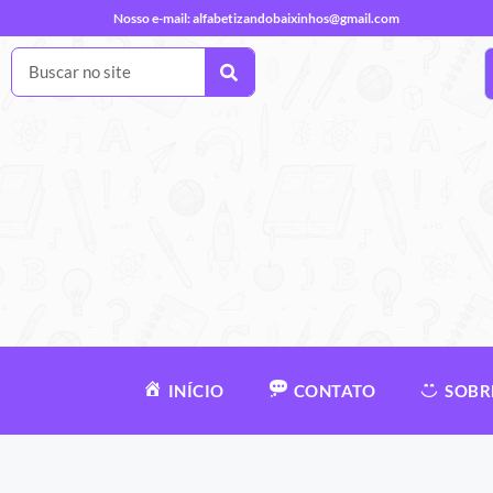
Nosso e-mail:
alfabetizandobaixinhos@gmail.com
INÍCIO
CONTATO
SOBR