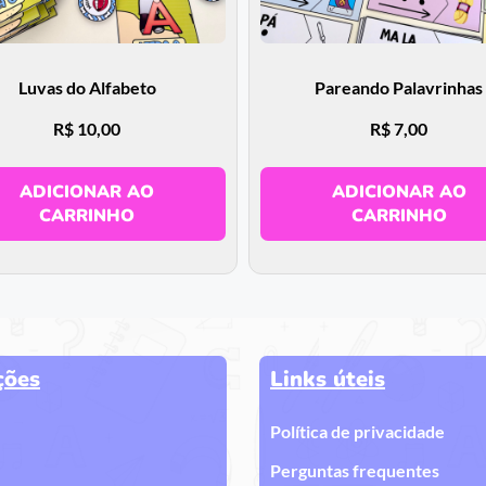
Luvas do Alfabeto
Pareando Palavrinhas
R$
10,00
R$
7,00
ADICIONAR AO
ADICIONAR AO
CARRINHO
CARRINHO
ções
Links úteis
Política de privacidade
Perguntas frequentes