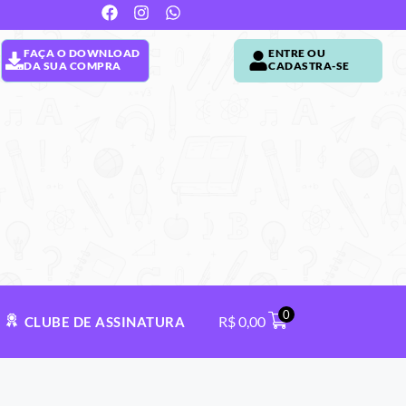
FAÇA O DOWNLOAD
ENTRE OU
DA SUA COMPRA
CADASTRA-SE
0
R$
0,00
CLUBE DE ASSINATURA