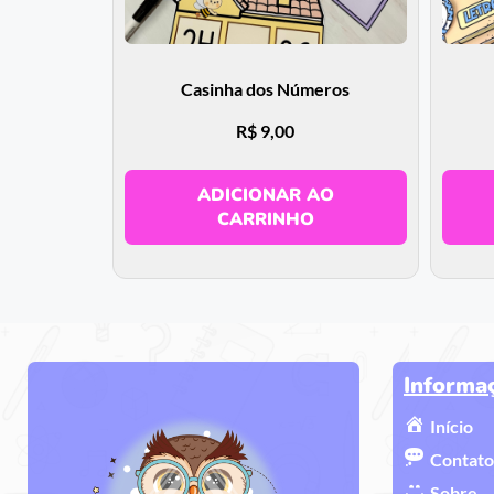
Casinha dos Números
R$
9,00
ADICIONAR AO
CARRINHO
Informa
Início
Contato
Sobre