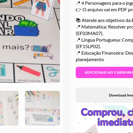
📍 4 Personagens para o jog
👉 O arquivo vai em PDF pr
📚 Atende aos objetivos da
📍 Matemática: Resolver p
(EF03MA07).
📍 Língua Portuguesa: Compre
(EF15LP02).
📍 Educação Financeira: Des
planejamento
ADICIONAR AO CARRINH
Download Ime