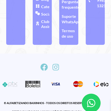
99858-
Perguntas
1321
Categorias
frequentes
Sociais
Suporte
Clube de
WhatsApp
Assinatura
Termos
de uso
© ALFABETIZANDO BAIXINHOS - TODOS OS DIREITOS RESERVADOS