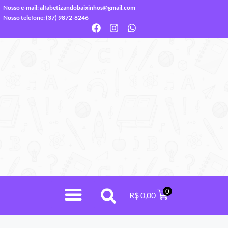
Nosso e-mail:
alfabetizandobaixinhos@gmail.com
Nosso telefone: (37) 9872-8246
0
R$
0,00