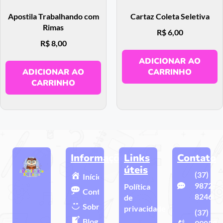
Apostila Trabalhando com
Cartaz Coleta Seletiva
Rimas
R$
6,00
R$
8,00
ADICIONAR AO
ADICIONAR AO
CARRINHO
CARRINHO
Informações
Links
Contato
úteis
(37)
Início
9872-
Política
Contato
8246
de
Sobre
privacidade
(37)
Blog