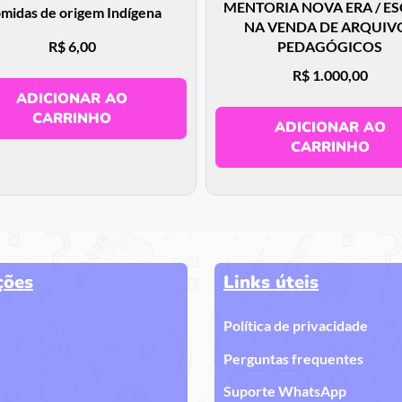
MENTORIA NOVA ERA / E
midas de origem Indígena
NA VENDA DE ARQUIV
R$
6,00
PEDAGÓGICOS
R$
1.000,00
ADICIONAR AO
CARRINHO
ADICIONAR AO
CARRINHO
ções
Links úteis
Política de privacidade
Perguntas frequentes
Suporte WhatsApp