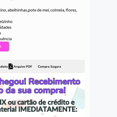
ino, abelhinhas,pote de mel, colmeia, flores,
elzinho
vidades
o
quência
O
diato
Arquivo PDF
Compra Segura