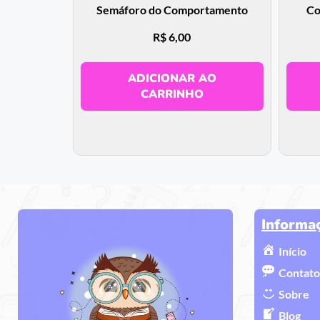
Semáforo do Comportamento
Co
R$
6,00
ADICIONAR AO
CARRINHO
Informa
Início
Contato
Sobre
Blog