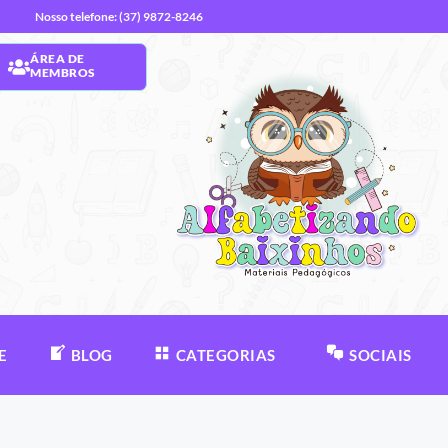
Nosso telefone: (37) 9872-8246
ÁREA DE
MEMBROS
E
BLOG
CATEGORIAS
SOCIAIS