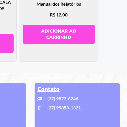
SCALA
Manual dos Relatórios
OS
R$
12,00
ADICIONAR AO
CARRINHO
Contato
(37) 9872-8246
(37) 99858-1321