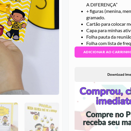
A DIFERENÇA”
+ figuras (menina, men
gramado.
Cartão para colocar m
Capa para minhas ati
Folha pauta da reuniã
Folha com lista de fre
ADICIONAR AO CARRINH
Download Ime