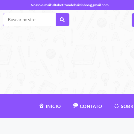
Nosso e-mail:
alfabetizandobaixinhos@gmail.com
INÍCIO
CONTATO
SOBR