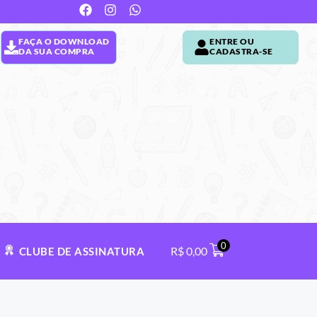
FAÇA O DOWNLOAD
ENTRE OU
DA SUA COMPRA
CADASTRA-SE
0
R$
0,00
CLUBE DE ASSINATURA