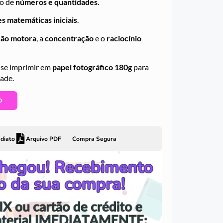
do de
números e quantidades
.
es matemáticas iniciais
.
ão motora
, a
concentração
e o
raciocínio
e imprimir em
papel fotográfico 180g
para
dade.
O
diato
Arquivo PDF
Compra Segura