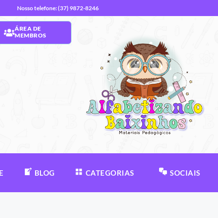
Nosso telefone: (37) 9872-8246
ÁREA DE
MEMBROS
E
BLOG
CATEGORIAS
SOCIAIS