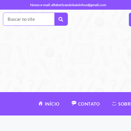
Nosso e-mail:
alfabetizandobaixinhos@gmail.com
INÍCIO
CONTATO
SOBR