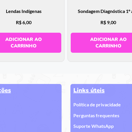
Lendas Indígenas
Sondagem Diagnóstica 1º
R$
6,00
R$
9,00
ADICIONAR AO
ADICIONAR AO
CARRINHO
CARRINHO
ções
Links úteis
Política de privacidade
Perguntas frequentes
Suporte WhatsApp