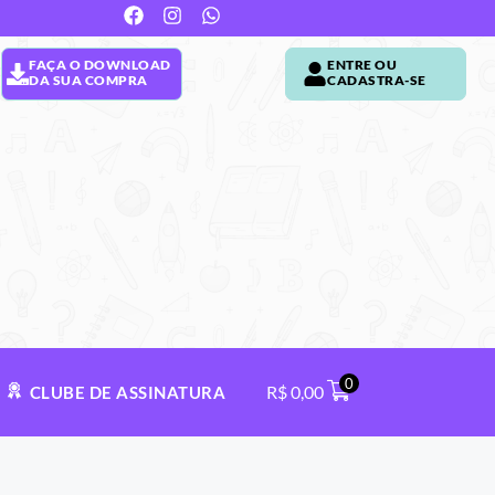
FAÇA O DOWNLOAD
ENTRE OU
DA SUA COMPRA
CADASTRA-SE
0
R$
0,00
CLUBE DE ASSINATURA