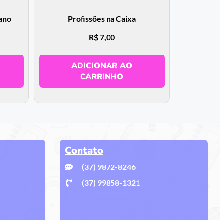
 ano
Profissões na Caixa
R$
7,00
ADICIONAR AO
CARRINHO
Contato
(37) 9872-8246
(37) 99858-1321