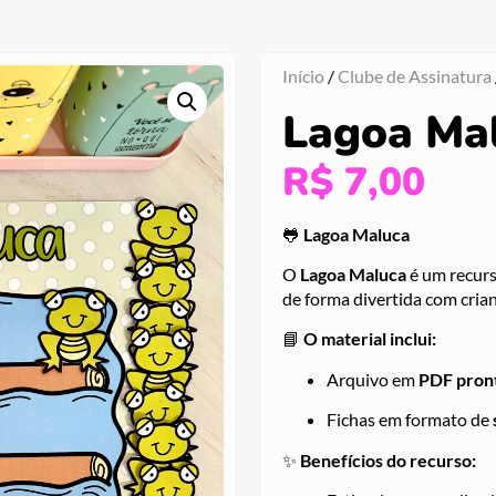
Início
/
Clube de Assinatura
Lagoa Ma
R$
7,00
🐸
Lagoa Maluca
O
Lagoa Maluca
é um recurs
de forma divertida com cria
📘
O material inclui:
Arquivo em
PDF pront
Fichas em formato de
✨
Benefícios do recurso: