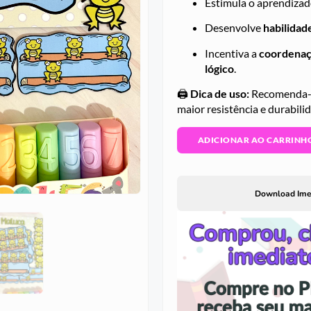
Estimula o aprendiza
Desenvolve
habilidad
Incentiva a
coordenaç
lógico
.
🖨️
Dica de uso:
Recomenda-s
maior resistência e durabili
ADICIONAR AO CARRINH
Download Ime