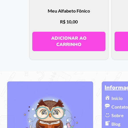
Meu Alfabeto Fônico
R$
10,00
ADICIONAR AO
CARRINHO
Informa
Início
Contato
Sobre
Blog