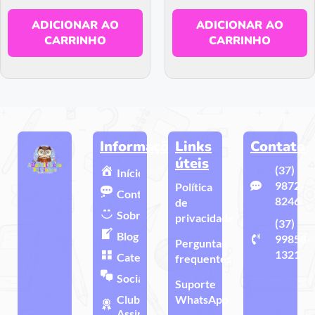
ADICIONAR AO
ADICIONAR AO
CARRINHO
CARRINHO
Informações
Links
Contato
úteis
(37)
Início
9872-
Política
Contato
8246
de
Sobre
privacidade
(37)
Blog
99858-
Perguntas
1321
Categorias
frequentes
Sociais
Suporte
Clube de
WhatsApp
Assinatura