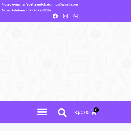
Nosso e-mail:
alfabetizandobaixinhos@gmail.com
Nosso telefone: (37) 9872-8246
0
R$
0,00