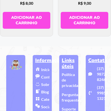
R$
8,00
R$
9,00
ADICIONAR AO
ADICIONAR AO
CARRINHO
CARRINHO
Informações
Links
Contato
úteis
(37)
Início
9872-
Política
Contato
8246
de
Sobre
privacidade
(37)
Blog
99858-
Perguntas
1321
Categorias
frequentes
Sociais
Suporte