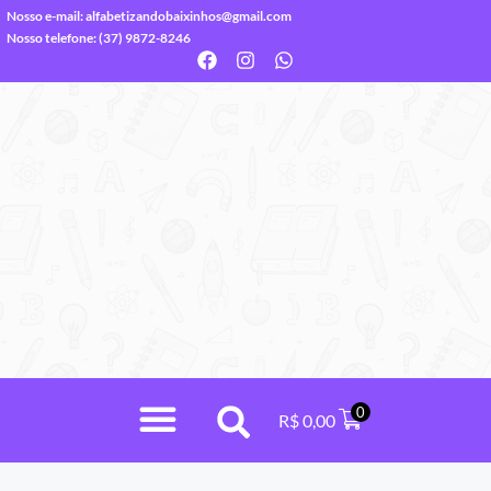
Nosso e-mail:
alfabetizandobaixinhos@gmail.com
Nosso telefone: (37) 9872-8246
0
R$
0,00