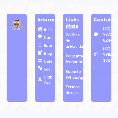
Informações
Links
Contato
úteis
(37)
Início
9872-
Política
Contato
8246
de
Sobre
privacidade
(37)
Blog
99858-
Perguntas
1321
Categorias
frequentes
Sociais
Suporte
Clube de
WhatsApp
Assinatura
Termos
de uso