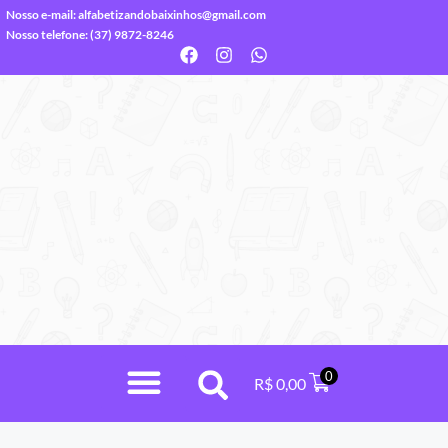
Nosso e-mail:
alfabetizandobaixinhos@gmail.com
Nosso telefone: (37) 9872-8246
0
R$
0,00