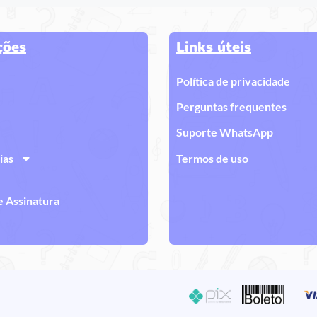
ções
Links úteis
Política de privacidade
Perguntas frequentes
Suporte WhatsApp
ias
Termos de uso
e Assinatura