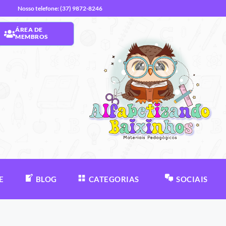
Nosso telefone: (37) 9872-8246
ÁREA DE
MEMBROS
E
BLOG
CATEGORIAS
SOCIAIS