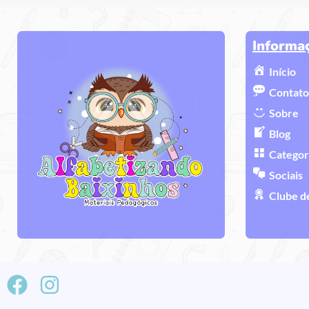
Informa
Início
Contato
Sobre
Blog
Categor
Sociais
Clube d