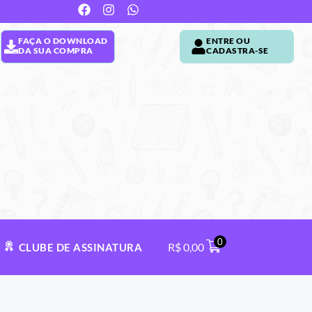
FAÇA O DOWNLOAD
ENTRE OU
DA SUA COMPRA
CADASTRA-SE
0
R$
0,00
CLUBE DE ASSINATURA