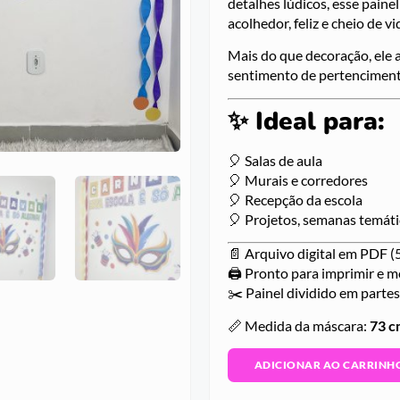
detalhes lúdicos, esse pain
acolhedor, feliz e cheio de vi
Mais do que decoração, ele a
sentimento de pertencimento
✨ Ideal para:
🎈 Salas de aula
🎈 Murais e corredores
🎈 Recepção da escola
🎈 Projetos, semanas temát
📄 Arquivo digital em PDF (
🖨️ Pronto para imprimir e 
✂️ Painel dividido em partes
📏 Medida da máscara:
73 c
ADICIONAR AO CARRINH