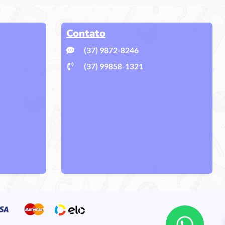
Contato
(37) 9872-8246
(37) 99858-1321