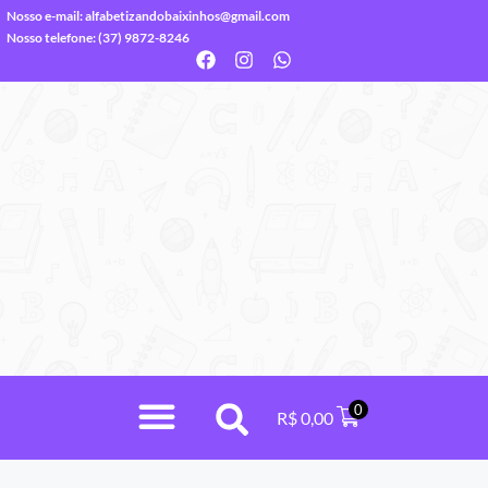
Nosso e-mail:
alfabetizandobaixinhos@gmail.com
Nosso telefone: (37) 9872-8246
0
R$
0,00