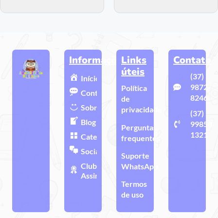
Informações
Links
Contato
úteis
(37)
Início
9872-
Política
Contato
8246
de
Sobre
privacidade
(37)
Blog
99858-
Perguntas
1321
Categorias
frequentes
Sociais
Suporte
Clube de
WhatsApp
Assinatura
Termos
de uso