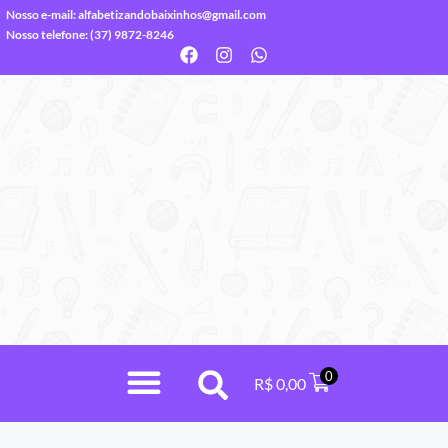
Nosso e-mail:
alfabetizandobaixinhos@gmail.com
Nosso telefone: (37) 9872-8246
0
R$
0,00