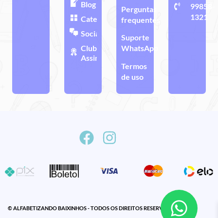
Blog
99858-
Perguntas
1321
Categorias
frequentes
Sociais
Suporte
Clube de
WhatsApp
Assinatura
Termos
de uso
© ALFABETIZANDO BAIXINHOS - TODOS OS DIREITOS RESERVADOS