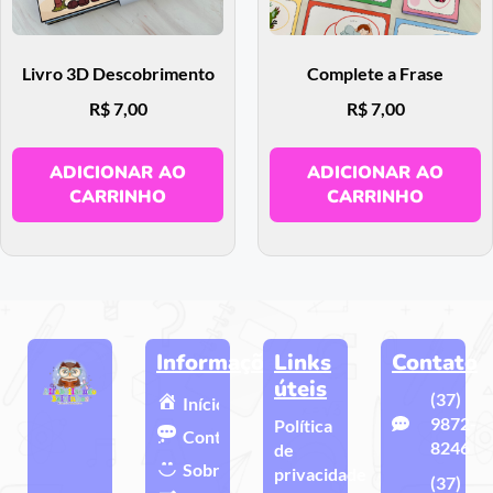
Livro 3D Descobrimento
Complete a Frase
R$
7,00
R$
7,00
ADICIONAR AO
ADICIONAR AO
CARRINHO
CARRINHO
Informações
Links
Contato
úteis
(37)
Início
9872-
Política
Contato
8246
de
Sobre
privacidade
(37)