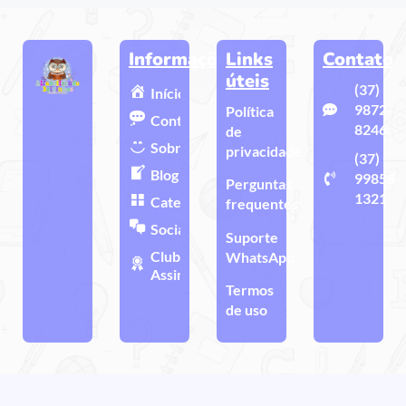
Informações
Links
Contato
úteis
(37)
Início
9872-
Política
Contato
8246
de
Sobre
privacidade
(37)
Blog
99858-
Perguntas
1321
Categorias
frequentes
Sociais
Suporte
Clube de
WhatsApp
Assinatura
Termos
de uso