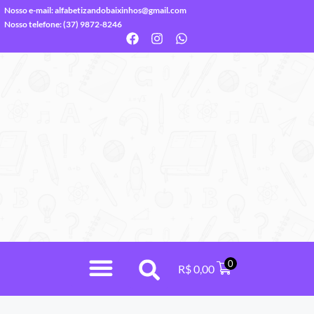
Nosso e-mail:
alfabetizandobaixinhos@gmail.com
Nosso telefone: (37) 9872-8246
0
R$
0,00