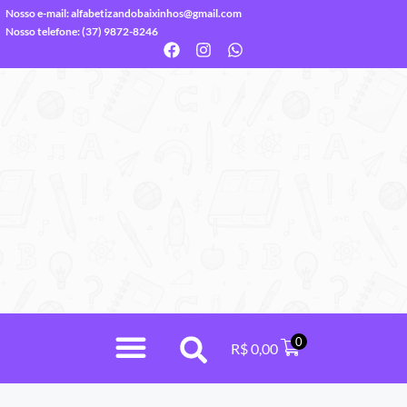
Nosso e-mail:
alfabetizandobaixinhos@gmail.com
Nosso telefone: (37) 9872-8246
0
R$
0,00