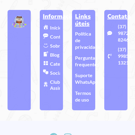
Informações
Links
Contato
úteis
(37)
Início
9872-
Política
Contato
8246
de
Sobre
privacidade
(37)
Blog
99858-
Perguntas
1321
Categorias
frequentes
Sociais
Suporte
Clube de
WhatsApp
Assinatura
Termos
de uso