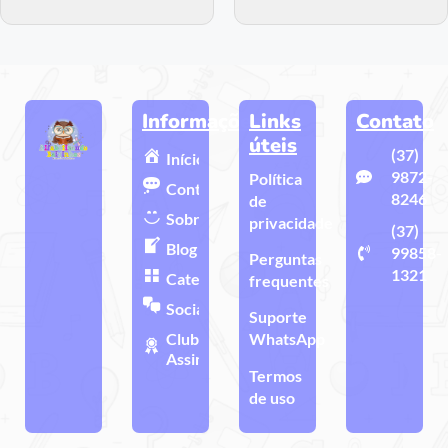
Informações
Links
Contato
úteis
(37)
Início
9872-
Política
Contato
8246
de
Sobre
privacidade
(37)
Blog
99858-
Perguntas
1321
Categorias
frequentes
Sociais
Suporte
Clube de
WhatsApp
Assinatura
Termos
de uso