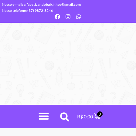
Nosso e-mail:
alfabetizandobaixinhos@gmail.com
Nosso telefone: (37) 9872-8246
0
R$
0,00