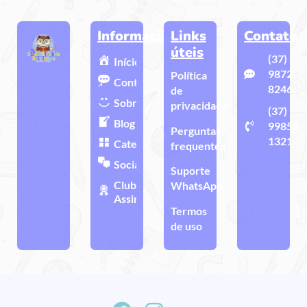
Informações
Links
Contato
úteis
(37)
Início
9872-
Política
Contato
8246
de
Sobre
privacidade
(37)
Blog
99858-
Perguntas
1321
Categorias
frequentes
Sociais
Suporte
Clube de
WhatsApp
Assinatura
Termos
de uso