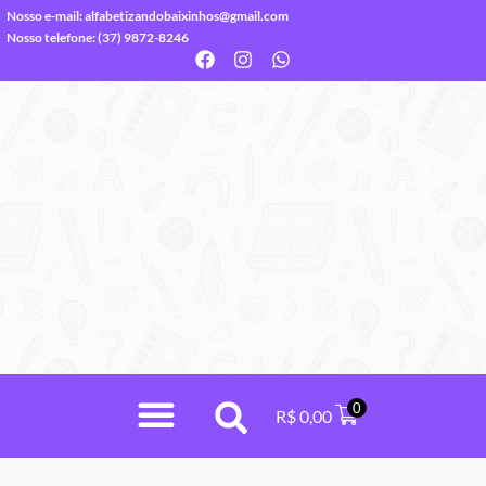
Nosso e-mail:
alfabetizandobaixinhos@gmail.com
Nosso telefone: (37) 9872-8246
0
R$
0,00