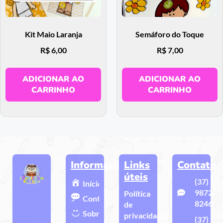
Kit Maio Laranja
Semáforo do Toque
R$
6,00
R$
7,00
ADICIONAR AO
ADICIONAR AO
CARRINHO
CARRINHO
Informações
Links
Contato
úteis
(37)
Início
9872-
Política
Contato
8246
de
Sobre
privacidade
(37)