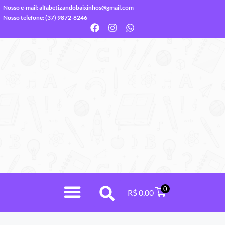
Nosso e-mail:
alfabetizandobaixinhos@gmail.com
Nosso telefone: (37) 9872-8246
0
R$
0,00