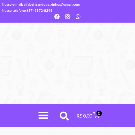
Nosso e-mail:
alfabetizandobaixinhos@gmail.com
Nosso telefone: (37) 9872-8246
0
R$
0,00