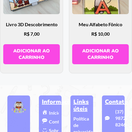
Livro 3D Descobrimento
Meu Alfabeto Fônico
R$
7,00
R$
10,00
ADICIONAR AO
ADICIONAR AO
CARRINHO
CARRINHO
Informações
Links
Contato
úteis
(37)
Início
9872-
Política
Contato
8246
de
Sobre
privacidade