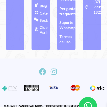
(37)
Blog
99858-
Perguntas
1321
Categorias
frequentes
Sociais
Suporte
Clube de
WhatsApp
Assinatura
Termos
de uso
© ALFABETIZANDO BAIXINHOS - TODOS OS DIREITOS RESERVADOS