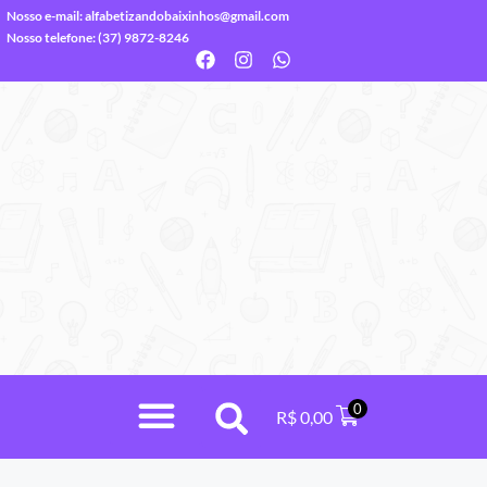
Nosso e-mail:
alfabetizandobaixinhos@gmail.com
Nosso telefone: (37) 9872-8246
0
R$
0,00