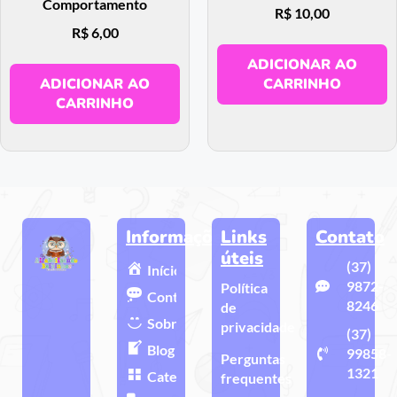
Comportamento
R$
10,00
R$
6,00
ADICIONAR AO
ADICIONAR AO
CARRINHO
CARRINHO
Informações
Links
Contato
úteis
(37)
Início
9872-
Política
Contato
8246
de
Sobre
privacidade
(37)
Blog
99858-
Perguntas
1321
Categorias
frequentes