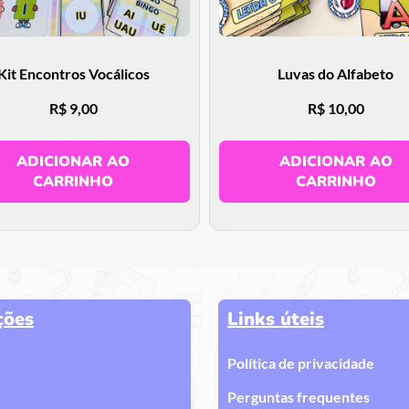
Kit Encontros Vocálicos
Luvas do Alfabeto
R$
9,00
R$
10,00
ADICIONAR AO
ADICIONAR AO
CARRINHO
CARRINHO
ções
Links úteis
Política de privacidade
Perguntas frequentes