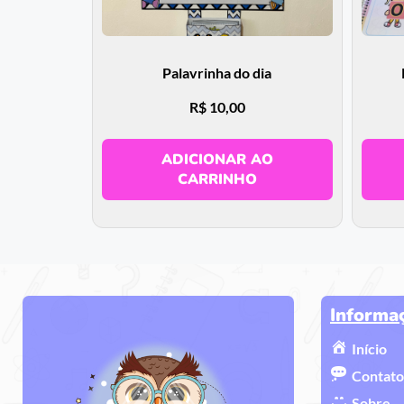
Palavrinha do dia
R$
10,00
ADICIONAR AO
CARRINHO
Informa
Início
Contato
Sobre