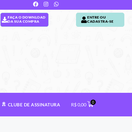
FAÇA O DOWNLOAD
ENTRE OU
DA SUA COMPRA
CADASTRA-SE
0
R$
0,00
CLUBE DE ASSINATURA