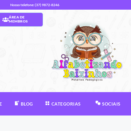
Nosso telefone: (37) 9872-8246
ÁREA DE
MEMBROS
E
BLOG
CATEGORIAS
SOCIAIS