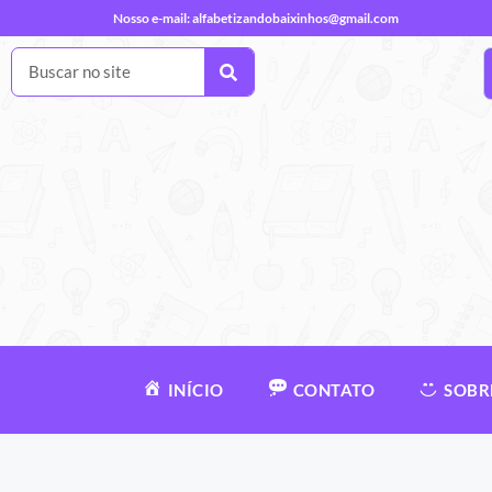
Nosso e-mail:
alfabetizandobaixinhos@gmail.com
INÍCIO
CONTATO
SOBR