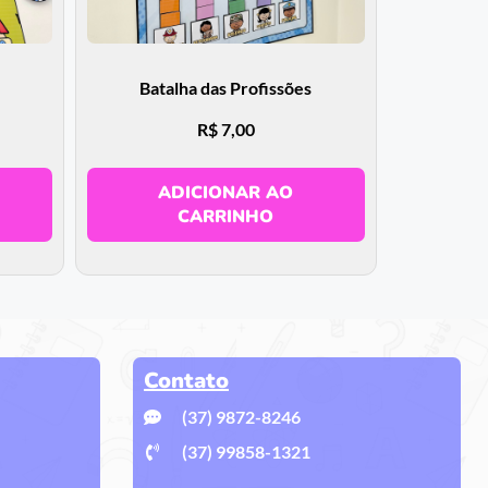
Batalha das Profissões
R$
7,00
ADICIONAR AO
CARRINHO
Contato
(37) 9872-8246
(37) 99858-1321