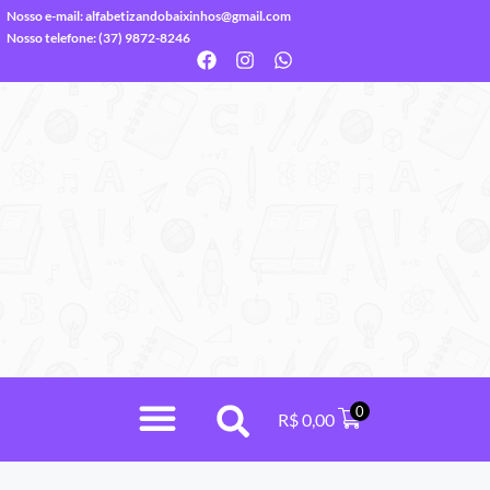
Nosso e-mail:
alfabetizandobaixinhos@gmail.com
Nosso telefone: (37) 9872-8246
0
R$
0,00