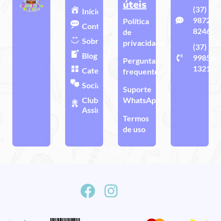
úteis
(37)
Início
9872-
Política
Contato
8246
de
Sobre
privacidade
(37)
Blog
99858-
Perguntas
1321
Categorias
frequentes
Sociais
Suporte
Clube de
WhatsApp
Assinatura
Termos
de uso