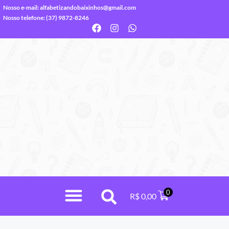
Nosso e-mail:
alfabetizandobaixinhos@gmail.com
Nosso telefone: (37) 9872-8246
0
R$
0,00