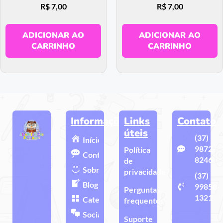
R$
7,00
R$
7,00
ADICIONAR AO
ADICIONAR AO
CARRINHO
CARRINHO
Informações
Links
Contato
úteis
(37)
Início
9872-
Política
Contato
8246
de
Sobre
privacidade
(37)
Blog
99858-
Perguntas
1321
Categorias
frequentes
Sociais
Suporte