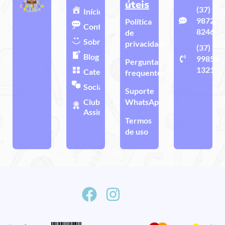
úteis
(37)
Início
9872-
Política
Contato
8246
de
Sobre
privacidade
(37)
Blog
99858-
Perguntas
1321
Categorias
frequentes
Sociais
Suporte
Clube de
WhatsApp
Assinatura
Termos
de uso