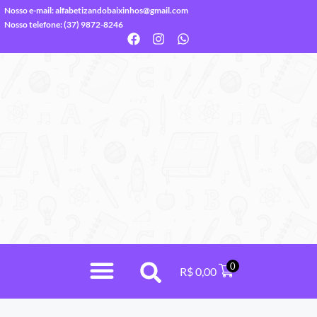
Nosso e-mail:
alfabetizandobaixinhos@gmail.com
Nosso telefone: (37) 9872-8246
0
R$
0,00