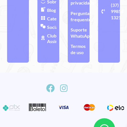
Sobre
privacidade
(37)
Blog
99858-
Perguntas
1321
Categorias
frequentes
Sociais
Suporte
Clube de
WhatsApp
Assinatura
Termos
de uso