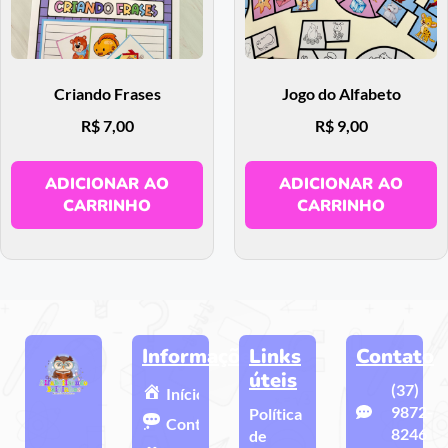
Criando Frases
Jogo do Alfabeto
R$
7,00
R$
9,00
ADICIONAR AO
ADICIONAR AO
CARRINHO
CARRINHO
Informações
Links
Contato
úteis
(37)
Início
9872-
Política
Contato
8246
de