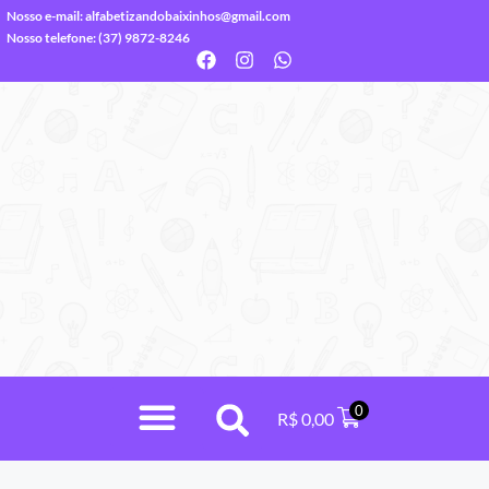
Nosso e-mail:
alfabetizandobaixinhos@gmail.com
Nosso telefone: (37) 9872-8246
0
R$
0,00