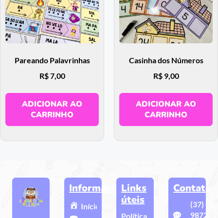
Pareando Palavrinhas
Casinha dos Números
R$
7,00
R$
9,00
ADICIONAR AO
ADICIONAR AO
CARRINHO
CARRINHO
Informações
Links
Contato
úteis
(37)
Início
9872-
Política