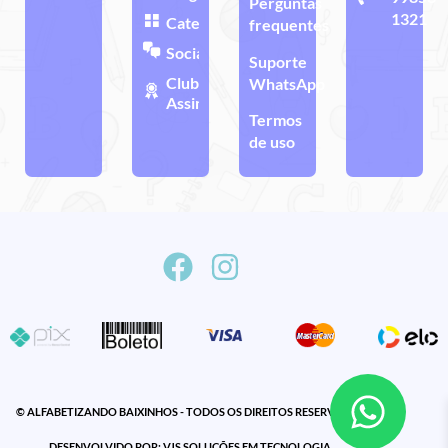
Perguntas
1321
Categorias
frequentes
Sociais
Suporte
Clube de
WhatsApp
Assinatura
Termos
de uso
© ALFABETIZANDO BAIXINHOS - TODOS OS DIREITOS RESERVADOS
DESENVOLVIDO POR: VJS SOLUÇÕES EM TECNOLOGIA