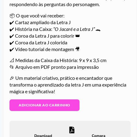
respondendo às perguntas do personagem.
📦 O que você vai receber:
✔️ Cartaz ampliado da Letra J
✔️ História na Caixa:
“O Jacaré e a Letra J”
🐊
✔️ Coroa da Letra J para colorir 👑
✔️ Coroa da Letra J colorida
✔️ Vídeo tutorial de montagem 🎥
📐 Medidas da Caixa da História: 9 x 9 x 3,5 cm
📂 Arquivo em PDF pronto para impressão
🎉 Um material criativo, prático e encantador que
transforma o aprendizado da letra J em uma experiência
mágica e significativa!
ADICIONAR AO CARRINHO
Download
Compra