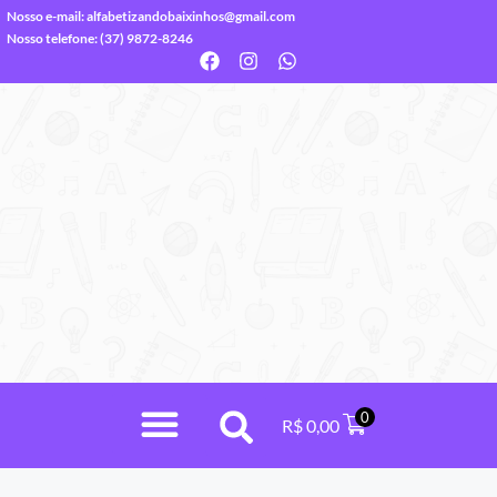
Nosso e-mail:
alfabetizandobaixinhos@gmail.com
Nosso telefone: (37) 9872-8246
0
R$
0,00