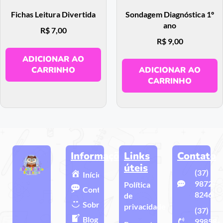
Fichas Leitura Divertida
Sondagem Diagnóstica 1º
ano
R$
7,00
R$
9,00
ADICIONAR AO
CARRINHO
ADICIONAR AO
CARRINHO
Informações
Links
Contato
úteis
(37)
Início
9872-
Política
Contato
8246
de
Sobre
privacidade
(37)
Blog
99858-